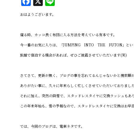
F
X
Li
a
n
おはようございます。
c
e
e
寝る時、カッコ良く布団に入る方法を考えている有本です。
b
今一番のお気に入りは、「JUMPING INTO THE FUTON」とい
o
o
旅館で宿泊する機会があれば、ぜひご披露させていただいます(笑)
k
さてさて、更新が無く、ブログの事を忘れてるんじゃないかと捜索願が
ありがたい事に、久々に年末らしく忙しくさせていただいておりました
それに加え、突然の降雪で、スタッドレスタイヤに交換ラッシュもあ
この年末年始も、雪の予報なので、スタッドレスタイヤに交換はお早
では、今回のブログは、電車ネタです。