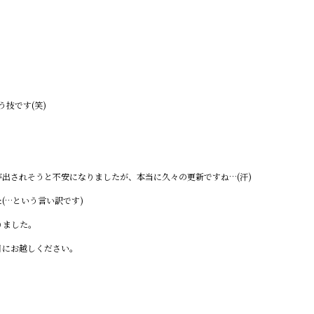
う技です(笑)
出されそうと不安になりましたが、本当に久々の更新ですね…(汗)
(…という言い訳です)
りました。
目にお越しください。