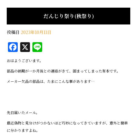
だんじり祭り(秋祭り)
投稿日
2023年10月11日
F
X
Li
a
n
おはようございます。
c
e
部品の納期が一か月後との連絡がきて、固まってしまった有本です。
e
メーカー欠品の部品は、たまにこんな事があります…
b
o
o
k
先日届いたメール。
最近偽物と見分けがつかないほど巧妙になってきていますが、意外と簡単
に分かりますよね。