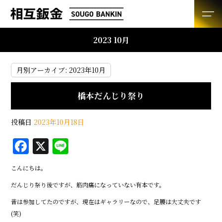
2023 10月
月別アーカイブ:
2023年10月
橋本だんじり祭り
投稿日
2023年10月18日
F
X
Li
a
n
こんにちは。
c
e
だんじり祭り後ですが、筋肉痛になっていない有本です。
e
昔は参加してたのですが、現在はギャラリーなので、足腰は大丈夫です
b
(笑)