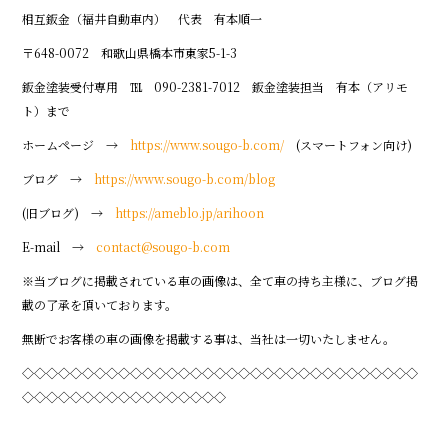
相互鈑金（福井自動車内） 代表 有本順一
〒648-0072 和歌山県橋本市東家5-1-3
鈑金塗装受付専用 ℡ 090-2381-7012 鈑金塗装担当 有本（アリモ
ト）まで
ホームページ →
https://www.sougo-b.com/
(スマートフォン向け)
ブログ →
https://www.sougo-b.com/blog
(旧ブログ) →
https://ameblo.jp/arihoon
E-mail →
contact@sougo-b.com
※当ブログに掲載されている車の画像は、全て車の持ち主様に、ブログ掲
載の了承を頂いております。
無断でお客様の車の画像を掲載する事は、当社は一切いたしません。
◇◇◇◇◇◇◇◇◇◇◇◇◇◇◇◇◇◇◇◇◇◇◇◇◇◇◇◇◇◇◇◇◇
◇◇◇◇◇◇◇◇◇◇◇◇◇◇◇◇◇