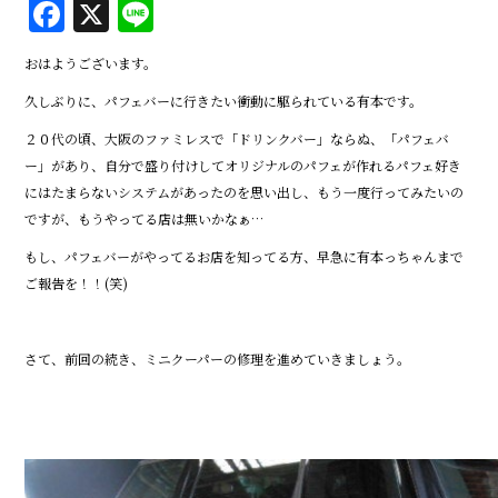
F
X
Li
a
n
おはようございます。
c
e
久しぶりに、パフェバーに行きたい衝動に駆られている有本です。
e
２０代の頃、大阪のファミレスで「ドリンクバー」ならぬ、「パフェバ
b
ー」があり、自分で盛り付けしてオリジナルのパフェが作れるパフェ好き
o
にはたまらないシステムがあったのを思い出し、もう一度行ってみたいの
o
ですが、もうやってる店は無いかなぁ…
k
もし、パフェバーがやってるお店を知ってる方、早急に有本っちゃんまで
ご報告を！！(笑)
さて、前回の続き、ミニクーパーの修理を進めていきましょう。