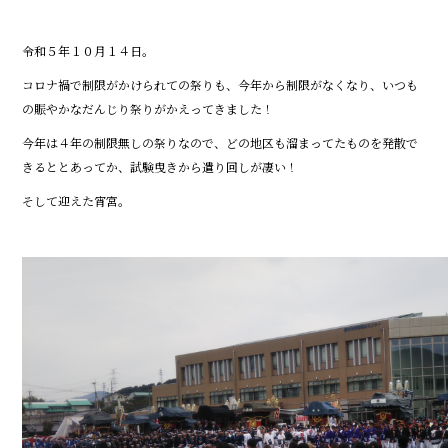
o
o
令和５年１０月１４日。
k
コロナ禍で制限がかけられての祭りも、今年から制限がなくなり、いつも
の賑やかなだんじり祭りがかえってきました！
今年は４年の制限無しの祭りなので、どの地区も溜まってたものを発散で
きるととあってか、試験曳きから遣り回しが凄い！
そして迎えた宵宮。