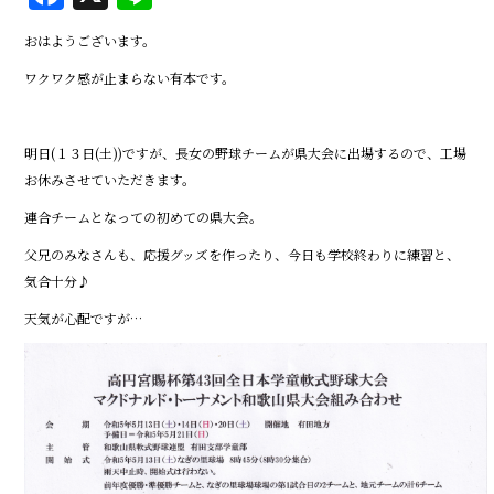
a
n
おはようございます。
c
e
ワクワク感が止まらない有本です。
e
b
明日(１３日(土))ですが、長女の野球チームが県大会に出場するので、工場
o
お休みさせていただきます。
o
連合チームとなっての初めての県大会。
k
父兄のみなさんも、応援グッズを作ったり、今日も学校終わりに練習と、
気合十分♪
天気が心配ですが…