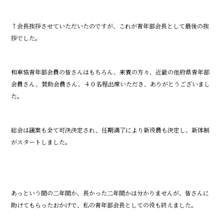
↑会長挨拶させていただいたのですが、これが青年部会長として最後の挨
拶でした。
和車協青年部会員の皆さんはもちろん、来賓の方々、近畿の他府県青年部
会員さん、賛助会員さん、４０名程出席いただき、ありがとうございまし
た。
総会は議案も全て可決決定され、任期満了により新役員も決定し、新体制
がスタートしました。
あっという間の二年間か、長かった二年間かは分かりませんが、皆さんに
助けてもらったおかげで、私の青年部会長としての役も終えました。