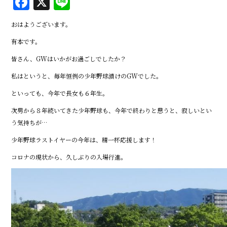
F
X
Li
a
n
おはようございます。
c
e
有本です。
e
皆さん、GWはいかがお過ごしでしたか？
b
私はというと、毎年恒例の少年野球漬けのGWでした。
o
o
といっても、今年で長女も６年生。
k
次男から８年続いてきた少年野球も、今年で終わりと思うと、寂しいとい
う気持ちが…
少年野球ラストイヤーの今年は、精一杯応援します！
コロナの現状から、久しぶりの入場行進。