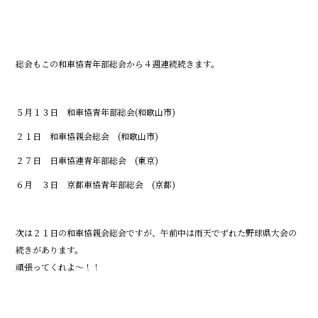
総会もこの和車協青年部総会から４週連続続きます。
５月１３日 和車協青年部総会(和歌山市)
２１日 和車協親会総会 (和歌山市)
２７日 日車協連青年部総会 (東京)
６月 ３日 京都車協青年部総会 (京都)
次は２１日の和車協親会総会ですが、午前中は雨天でずれた野球県大会の
続きがあります。
頑張ってくれよ～！！