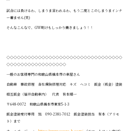
…
試合には負けるわ、しまうま言われるわ、もう二度とこのしまうまインナ
ー着ません(笑)
そんなこんなで、GW明けもしっかり働きましょう！！
◇◇◇◇◇◇◇◇◇◇◇◇◇◇◇◇◇◇◇◇◇◇◇◇◇◇◇◇◇◇◇◇◇
◇◇◇◇◇◇◇◇◇◇◇◇◇◇◇◇◇
一般のお客様専門の和歌山県橋本市の車屋さん
自動車 事故修理 各社保険修理対応 キズ ヘコミ 鈑金（板金）塗装
相互鈑金（福井自動車内） 代表 有本順一
〒648-0072 和歌山県橋本市東家5-1-3
鈑金塗装受付専用 ℡ 090-2381-7012 鈑金塗装担当 有本（アリモ
ト）まで
ホームページ →
https://www.sougo-b.com/
(スマートフォン向け)