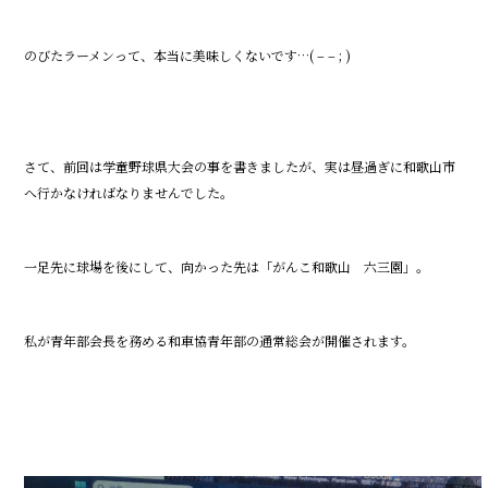
o
o
のびたラーメンって、本当に美味しくないです…( – – ; )
k
さて、前回は学童野球県大会の事を書きましたが、実は昼過ぎに和歌山市
へ行かなければなりませんでした。
一足先に球場を後にして、向かった先は「がんこ和歌山 六三園」。
私が青年部会長を務める和車協青年部の通常総会が開催されます。