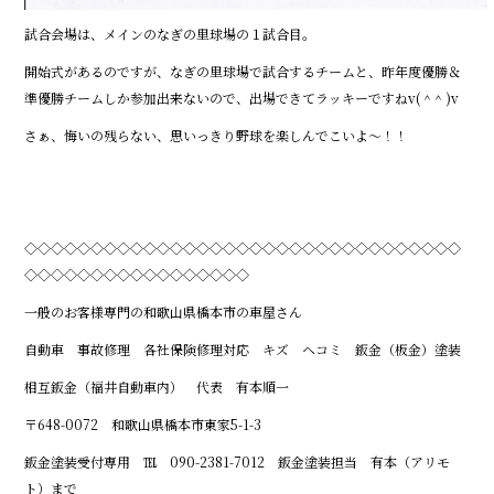
試合会場は、メインのなぎの里球場の１試合目。
開始式があるのですが、なぎの里球場で試合するチームと、昨年度優勝＆
準優勝チームしか参加出来ないので、出場できてラッキーですねv( ^ ^ )v
さぁ、悔いの残らない、思いっきり野球を楽しんでこいよ～！！
◇◇◇◇◇◇◇◇◇◇◇◇◇◇◇◇◇◇◇◇◇◇◇◇◇◇◇◇◇◇◇◇◇
◇◇◇◇◇◇◇◇◇◇◇◇◇◇◇◇◇
一般のお客様専門の和歌山県橋本市の車屋さん
自動車 事故修理 各社保険修理対応 キズ ヘコミ 鈑金（板金）塗装
相互鈑金（福井自動車内） 代表 有本順一
〒648-0072 和歌山県橋本市東家5-1-3
鈑金塗装受付専用 ℡ 090-2381-7012 鈑金塗装担当 有本（アリモ
ト）まで