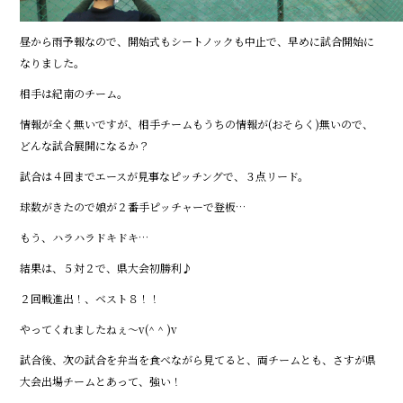
昼から雨予報なので、開始式もシートノックも中止で、早めに試合開始に
なりました。
相手は紀南のチーム。
情報が全く無いですが、相手チームもうちの情報が(おそらく)無いので、
どんな試合展開になるか？
試合は４回までエースが見事なピッチングで、３点リード。
球数がきたので娘が２番手ピッチャーで登板…
もう、ハラハラドキドキ…
結果は、５対２で、県大会初勝利♪
２回戦進出！、ベスト８！！
やってくれましたねぇ～v(^ ^ )v
試合後、次の試合を弁当を食べながら見てると、両チームとも、さすが県
大会出場チームとあって、強い！