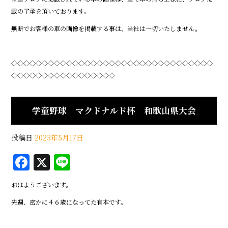
載の了承を頂いております。
無断でお客様の車の画像を掲載する事は、当社は一切いたしません。
◇◇◇◇◇◇◇◇◇◇◇◇◇◇◇◇◇◇◇◇◇◇◇◇◇◇◇◇◇◇◇◇◇
◇◇◇◇◇◇◇◇◇◇◇◇◇◇◇◇◇
学童野球 マクドナルド杯 和歌山県大会
投稿日
2023年5月17日
F
X
Li
a
n
おはようございます。
c
e
先週、密かに４６歳になってた有本です。
e
b