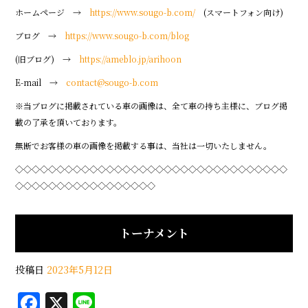
ホームページ →
https://www.sougo-b.com/
(スマートフォン向け)
ブログ →
https://www.sougo-b.com/blog
(旧ブログ) →
https://ameblo.jp/arihoon
E-mail →
contact@sougo-b.com
※当ブログに掲載されている車の画像は、全て車の持ち主様に、ブログ掲
載の了承を頂いております。
無断でお客様の車の画像を掲載する事は、当社は一切いたしません。
◇◇◇◇◇◇◇◇◇◇◇◇◇◇◇◇◇◇◇◇◇◇◇◇◇◇◇◇◇◇◇◇◇
◇◇◇◇◇◇◇◇◇◇◇◇◇◇◇◇◇
トーナメント
投稿日
2023年5月12日
F
X
Li