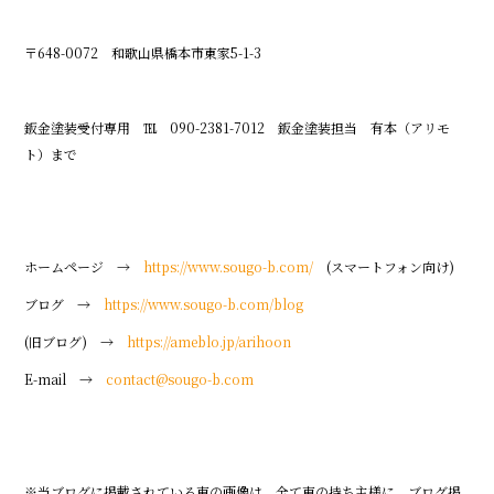
〒648-0072 和歌山県橋本市東家5-1-3
鈑金塗装受付専用 ℡ 090-2381-7012 鈑金塗装担当 有本（アリモ
ト）まで
ホームページ →
https://www.sougo-b.com/
(スマートフォン向け)
ブログ →
https://www.sougo-b.com/blog
(旧ブログ) →
https://ameblo.jp/arihoon
E-mail →
contact@sougo-b.com
※当ブログに掲載されている車の画像は、全て車の持ち主様に、ブログ掲