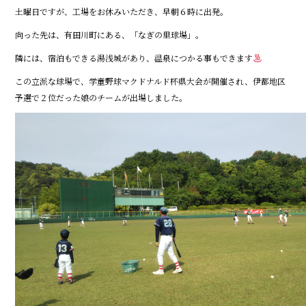
土曜日ですが、工場をお休みいただき、早朝６時に出発。
o
o
向った先は、有田川町にある、「なぎの里球場」。
k
隣には、宿泊もできる湯浅城があり、温泉につかる事もできます
この立派な球場で、学童野球マクドナルド杯県大会が開催され、伊都地区
予選で２位だった娘のチームが出場しました。