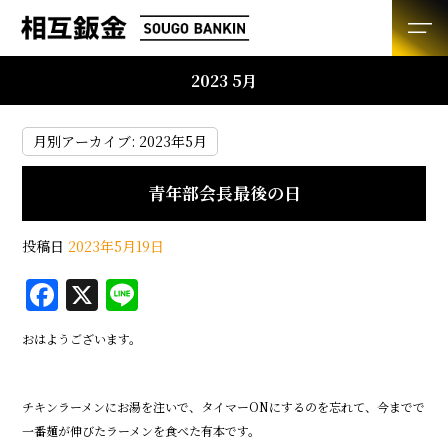
2023 5月
月別アーカイブ:
2023年5月
青年部会長最後の日
投稿日
2023年5月19日
F
X
Li
a
n
おはようございます。
c
e
e
チキンラーメンにお湯を注いで、タイマーONにするのを忘れて、今までで
b
一番麺が伸びたラーメンを食べた有本です。