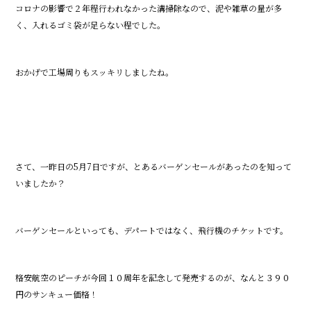
o
コロナの影響で２年程行われなかった溝掃除なので、泥や雑草の量が多
k
く、入れるゴミ袋が足らない程でした。
おかげで工場周りもスッキリしましたね。
さて、一昨日の5月7日ですが、とあるバーゲンセールがあったのを知って
いましたか？
バーゲンセールといっても、デパートではなく、飛行機のチケットです。
格安航空のピーチが今回１０周年を記念して発売するのが、なんと３９０
円のサンキュー価格！