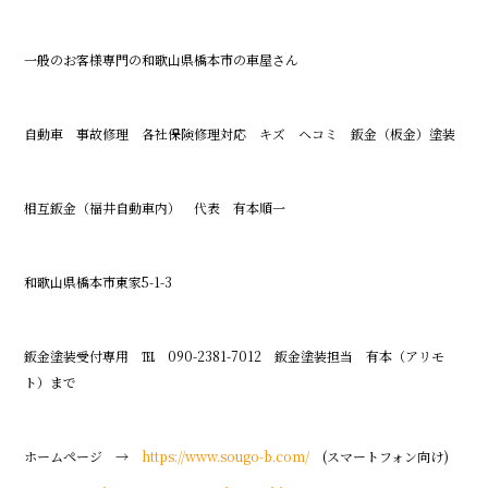
一般のお客様専門の和歌山県橋本市の車屋さん
自動車 事故修理 各社保険修理対応 キズ ヘコミ 鈑金（板金）塗装
相互鈑金（福井自動車内） 代表 有本順一
和歌山県橋本市東家5-1-3
鈑金塗装受付専用 ℡ 090-2381-7012 鈑金塗装担当 有本（アリモ
ト）まで
ホームページ →
https://www.sougo-b.com/
(スマートフォン向け)