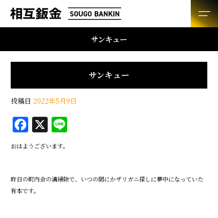
サンキュー
サンキュー
投稿日
2022年5月9日
F
X
Li
a
n
おはようございます。
c
e
e
昨日の町内会の溝掃除で、いつの間にかザリガニ探しに夢中になっていた
b
有本です。
o