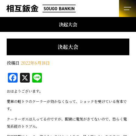
決起大会
決起大会
投稿日
2022年6月18日
F
X
Li
a
n
おはようございます。
c
e
愛車の軽トラのクーラーが効かなくなって、ショックを受けている有本で
e
す。
b
クーラーガスは入ってるのですが、配線に電気がきてないので、恐らく電
o
気系統のトラブル。