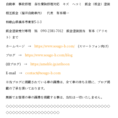
自動車 事故修理 各社保険修理対応 キズ ヘコミ 鈑金（板金）塗装
相互鈑金（福井自動車内） 代表 有本順一
和歌山県橋本市東家5-1-3
鈑金塗装受付専用 ℡ 090-2381-7012 鈑金塗装担当 有本（アリモ
ト）まで
ホームページ →
https://www.sougo-b.com/
(スマートフォン向け)
ブログ →
https://www.sougo-b.com/blog
(旧ブログ) →
https://ameblo.jp/arihoon
E-mail →
contact@sougo-b.com
※当ブログに掲載されている車の画像は、全て車の持ち主様に、ブログ掲
載の了承を頂いております。
無断でお客様の車の画像を掲載する事は、当社は一切いたしません。
◇◇◇◇◇◇◇◇◇◇◇◇◇◇◇◇◇◇◇◇◇◇◇◇◇◇◇◇◇◇◇◇◇
◇◇◇◇◇◇◇◇◇◇◇◇◇◇◇◇◇