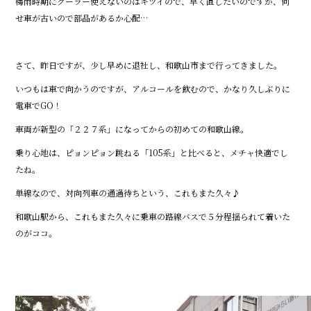
o
梅雨時期にクーラー使えないのはキツイので、早く直したいのですが、何
k
せ車が古いので部品があるか心配…
さて、昨日ですが、少し早めに退社し、和歌山市まで行ってきました。
いつもは車で向かうのですが、アルコールを飲むので、かなり久しぶりに
電車でGO！
車両が新型の「２２７系」になってからの初めての和歌山線。
乗り心地は、ピョンピョン跳ねる「105系」と比べると、メチャ快適でし
たね。
単線なので、対向列車の通過待ちという、これもまた久々♪
和歌山駅から、これもまた久々に乗車の路線バスで５分程揺られて着いた
のがココ。