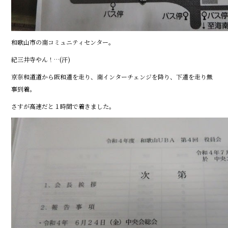
和歌山市の南コミュニティセンター。
紀三井寺やん！…(汗)
京奈和道道から阪和道を走り、南インターチェンジを降り、下道を走り無
事到着。
さすが高速だと１時間で着きました。