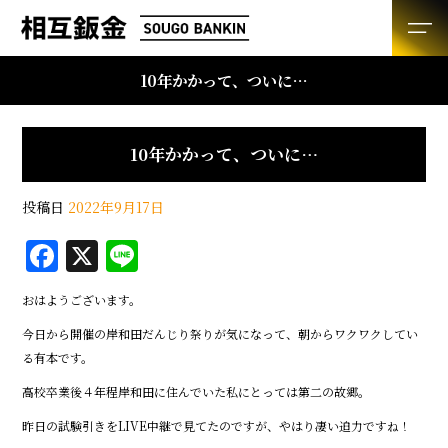
10年かかって、ついに…
10年かかって、ついに…
投稿日
2022年9月17日
F
X
Li
a
n
おはようございます。
c
e
今日から開催の岸和田だんじり祭りが気になって、朝からワクワクしてい
e
る有本です。
b
高校卒業後４年程岸和田に住んでいた私にとっては第二の故郷。
o
昨日の試験引きをLIVE中継で見てたのですが、やはり凄い迫力ですね！