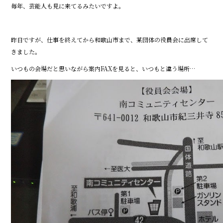
o
毎年、芸能人も見に来てるみたいですよ。
k
昨日ですが、仕事を終えてから和歌山市まで、某団体の役員会に出席して
きました。
いつもの会場だと思いながら案内FAXを見ると、いつもと違う場所…