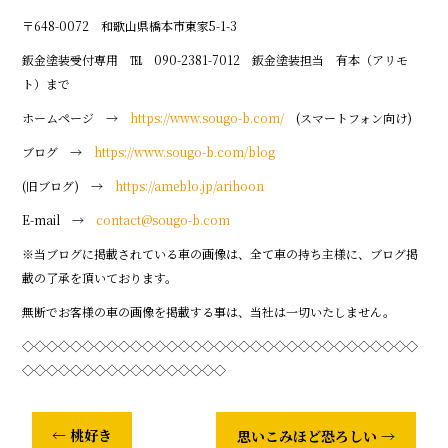
〒648-0072 和歌山県橋本市東家5-1-3
鈑金塗装受付専用 ℡ 090-2381-7012 鈑金塗装担当 有本（アリモ
ト）まで
ホームページ →
https://www.sougo-b.com/
(スマートフォン向け)
ブログ →
https://www.sougo-b.com/blog
(旧ブログ) →
https://ameblo.jp/arihoon
E-mail →
contact@sougo-b.com
※当ブログに掲載されている車の画像は、全て車の持ち主様に、ブログ掲
載の了承を頂いております。
無断でお客様の車の画像を掲載する事は、当社は一切いたしません。
◇◇◇◇◇◇◇◇◇◇◇◇◇◇◇◇◇◇◇◇◇◇◇◇◇◇◇◇◇◇◇◇◇
◇◇◇◇◇◇◇◇◇◇◇◇◇◇◇◇◇
←
桃好き
思いこみほど恐ろしい
→