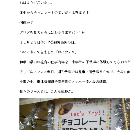
おはようございます。
c
e
体中からチョコレートの匂いがする有本です。
e
何故か？
b
ブログを見てもらえばわかりますv( ^ ^ )v
o
o
１１月２３日(水・祝)勤労感謝の日。
k
ついにやってきました「ゆにフェス」
和歌山県内の組合の仕事内容を、小学生の子供達に体験してもらおう
そしてゆにフェス当日、週刊予報では見事に雨予報８０％で、会場に
小雨の中、車体整備組合青年部のメンバー達と設営準備。
我々のブースでは、こんな体験が。