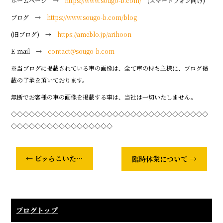
ホームページ →
https://www.sougo-b.com/
(スマートフォン向け)
ブログ →
https://www.sougo-b.com/blog
(旧ブログ) →
https://ameblo.jp/arihoon
E-mail →
contact@sougo-b.com
※当ブログに掲載されている車の画像は、全て車の持ち主様に、ブログ掲
載の了承を頂いております。
無断でお客様の車の画像を掲載する事は、当社は一切いたしません。
◇◇◇◇◇◇◇◇◇◇◇◇◇◇◇◇◇◇◇◇◇◇◇◇◇◇◇◇◇◇◇◇◇
◇◇◇◇◇◇◇◇◇◇◇◇◇◇◇◇◇
←
ビッらこいた…
臨時休業について
→
ブログトップ