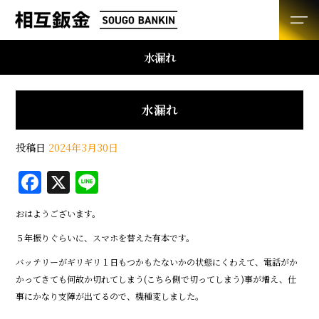
水漏れ
水漏れ
投稿日
2024年3月30日
F
X
Li
a
n
おはようございます。
c
e
５年振りぐらいに、スマホを替えた有本です。
e
バッテリーがギリギリ１日もつかもたないかの状態にくわえて、電話がか
b
かってきても何故か切れてしまう(こちら側で切ってしまう)事が増え、仕
o
事にかなり支障が出てるので、機種変しました。