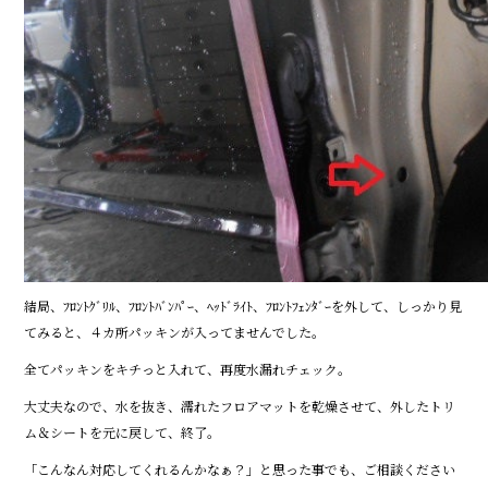
結局、ﾌﾛﾝﾄｸﾞﾘﾙ、ﾌﾛﾝﾄﾊﾞﾝﾊﾟｰ、ﾍｯﾄﾞﾗｲﾄ、ﾌﾛﾝﾄﾌｪﾝﾀﾞｰを外して、しっかり見
てみると、４カ所パッキンが入ってませんでした。
全てパッキンをキチっと入れて、再度水漏れチェック。
大丈夫なので、水を抜き、濡れたフロアマットを乾燥させて、外したトリ
ム＆シートを元に戻して、終了。
「こんなん対応してくれるんかなぁ？」と思った事でも、ご相談ください