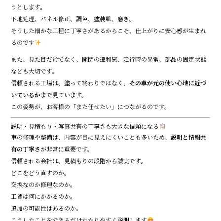
うとします。
下地処理、パネル修正、調色、塗装肌、磨き。
そうした細かな工程に丁寧さがあるからこそ、仕上がりに安心感が生まれ
るのです
また、見た目だけでなく、開閉の違和感、走行時の異常、部品の固定状態
なども大切です。
信頼される工場は、塗って終わりではなく、
その車が元の使い心地に近づ
いているか
まで見ています。
この姿勢が、お客様の「また任せたい」につながるのです。
説明・見積もり・写真共有の丁寧さも大きな信頼になる
車の修理や整備は、内容が目に見えにくいことも多いため、
説明と情報共
有の丁寧さ
が非常に重要です。
信頼される会社は、見積もりの段階から誠実です。
どこをどう直すのか。
交換なのか修理なのか。
工賃は何にかかるのか。
追加の可能性はあるのか。
こうしたことをできるだけわかりやすく説明します