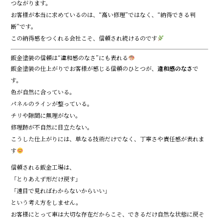
つながります。
お客様が本当に求めているのは、“高い修理”ではなく、“納得できる判
断”です。
この納得感をつくれる会社こそ、信頼され続けるのです
鈑金塗装の信頼は“違和感のなさ”にも表れる
鈑金塗装の仕上がりでお客様が感じる信頼のひとつが、
違和感のなさ
で
す。
色が自然に合っている。
パネルのラインが整っている。
チリや隙間に無理がない。
修理跡が不自然に目立たない。
こうした仕上がりには、単なる技術だけでなく、丁寧さや責任感が表れま
す
信頼される鈑金工場は、
「とりあえず形だけ戻す」
「遠目で見ればわからないからいい」
という考え方をしません。
お客様にとって車は大切な存在だからこそ、できるだけ自然な状態に戻そ