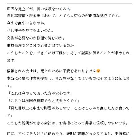
正直な見立てが、長い信頼をつくる
自動車整備・鈑金業において、とても大切なのが
正直な見立て
です。
今すぐ直すべきなのか。
少し様子を見てもよいのか。
交換が必要なのか修理で済むのか。
事故修理でどこまで影響が出ているのか。
こうしたことを、できるだけ正確に、そして誠実に伝えることが求められ
ます。
信頼される会社は、売上のために不安をあおりません
本当に必要な作業を提案し、まだ急がなくてよいものはそのように伝えま
す。
「これは今やっておいた方が安心です」
「こちらは次回点検時でも大丈夫そうです」
「見た目以上に中まで影響があるので、ここはしっかり直した方が良いで
す」
こうした説明ができる会社は、お客様にとって非常に信頼しやすいです。
逆に、すべてを大げさに勧めたり、説明が曖昧だったりすると、不信感に