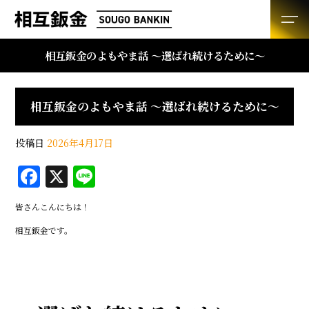
相互鈑金のよもやま話 ～選ばれ続けるために～
相互鈑金のよもやま話 ～選ばれ続けるために～
投稿日
2026年4月17日
F
X
Li
a
n
皆さんこんにちは！
c
e
相互鈑金です。
e
b
o