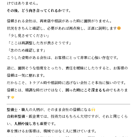
けではありません。
その後、どう向き合ってくれるか
です。
信頼される会社は、再来店や相談があった時に面倒がりません。
状況をきちんと確認し、必要があれば再点検し、正直に説明します
「少し見させてください」
「ここは再調整した方が良さそうです」
「念のため確認します」
こうした姿勢がある会社は、お客様にとって非常に心強い存在です。
逆に、面倒そうな態度をとったり、責任を曖昧にしたりすると、お客様の
信頼は一気に崩れます。
だからこそ、トラブル時や相談時に逃げない会社こそ本当に強いのです。
信頼とは、順調な時だけではなく、
困った時にこそ深まるもの
でもありま
す
整備士・職人の人柄が、そのまま会社の信頼になる
自動車整備・鈑金業では、技術力はもちろん大切ですが、それと同じくら
い、
人柄や接し方
も重要です。
車を預けるお客様は、機械ではなく人に預けています。