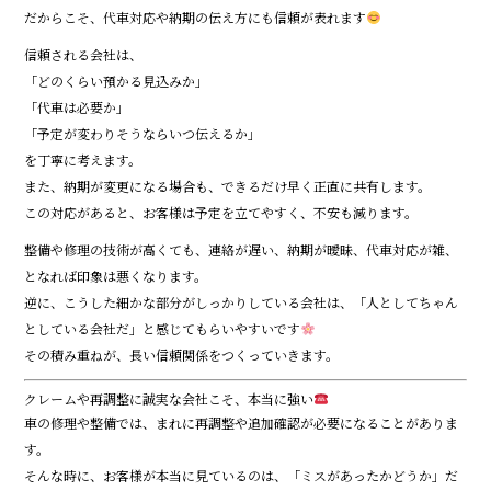
だからこそ、代車対応や納期の伝え方にも信頼が表れます
信頼される会社は、
「どのくらい預かる見込みか」
「代車は必要か」
「予定が変わりそうならいつ伝えるか」
を丁寧に考えます。
また、納期が変更になる場合も、できるだけ早く正直に共有します。
この対応があると、お客様は予定を立てやすく、不安も減ります。
整備や修理の技術が高くても、連絡が遅い、納期が曖昧、代車対応が雑、
となれば印象は悪くなります。
逆に、こうした細かな部分がしっかりしている会社は、「人としてちゃん
としている会社だ」と感じてもらいやすいです
その積み重ねが、長い信頼関係をつくっていきます。
クレームや再調整に誠実な会社こそ、本当に強い
車の修理や整備では、まれに再調整や追加確認が必要になることがありま
す。
そんな時に、お客様が本当に見ているのは、「ミスがあったかどうか」だ