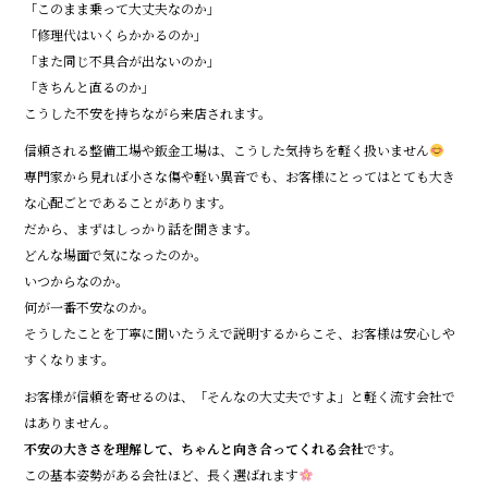
「このまま乗って大丈夫なのか」
「修理代はいくらかかるのか」
「また同じ不具合が出ないのか」
「きちんと直るのか」
こうした不安を持ちながら来店されます。
信頼される整備工場や鈑金工場は、こうした気持ちを軽く扱いません
専門家から見れば小さな傷や軽い異音でも、お客様にとってはとても大き
な心配ごとであることがあります。
だから、まずはしっかり話を聞きます。
どんな場面で気になったのか。
いつからなのか。
何が一番不安なのか。
そうしたことを丁寧に聞いたうえで説明するからこそ、お客様は安心しや
すくなります。
お客様が信頼を寄せるのは、「そんなの大丈夫ですよ」と軽く流す会社で
はありません。
不安の大きさを理解して、ちゃんと向き合ってくれる会社
です。
この基本姿勢がある会社ほど、長く選ばれます