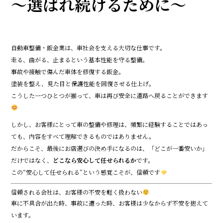
o
～選ばれ続けるために～
k
自動車整備・鈑金業は、車社会を支える大切な仕事です。
走る、曲がる、止まるという基本性能を守る整備。
事故や接触で傷んだ車体を修復する鈑金。
塗装を整え、見た目と保護性能を回復させる仕上げ。
こうした一つひとつが揃って、車は再び安全に道路へ戻ることができます
しかし、お客様にとって車の整備や修理は、頻繁に経験することではあっ
ても、内容をすべて理解できるものではありません。
だからこそ、最後にお店選びの決め手になるのは、「どこが一番安いか」
だけではなく、
どこなら安心して任せられるか
です。
この“安心して任せられる”という感覚こそが、信頼です
信頼される会社は、お客様の不安を軽く扱わない
車に不具合が出た時、事故に遭った時、お客様は少なからず不安を抱えて
います。