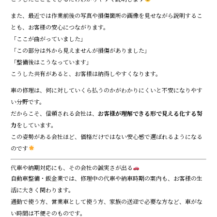
また、最近では作業前後の写真や損傷箇所の画像を見せながら説明するこ
とも、お客様の安心につながります。
「ここが曲がっていました」
「この部分は外から見えませんが損傷がありました」
「整備後はこうなっています」
こうした共有があると、お客様は納得しやすくなります。
車の修理は、何に対していくら払うのかがわかりにくいと不安になりやす
い分野です。
だからこそ、信頼される会社は、
お客様が理解できる形で見える化する努
力
をしています。
この姿勢がある会社ほど、価格だけではない安心感で選ばれるようになる
のです
代車や納期対応にも、その会社の誠実さが出る
自動車整備・鈑金業では、修理中の代車や納車時期の案内も、お客様の生
活に大きく関わります。
通勤で使う方、営業車として使う方、家族の送迎で必要な方など、車がな
い時間は不便そのものです。