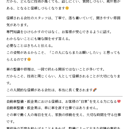
だから、どんなに技術が高くても、話しにくい、質問しづらい、威圧感が
ある、となると信頼しづらくなります
信頼される会社のスタッフは、丁寧で、落ち着いていて、聞きやすい雰囲
気があります。
専門知識をひけらかすのではなく、お客様が安心できるように話す。
わからないことにも嫌な顔をせず答える。
必要なことはきちんと伝える。
この姿勢があるからこそ、「この人にならまたお願いしたい」と思っても
らえるのです
車の整備や修理は、一回で終わる関係ではないことが多いです。
だからこそ、技術と同じくらい、人として信頼されることが大切になりま
す。
この人間的な信頼がある会社は、本当に長く愛されます
自動車整備・鈑金業における信頼は、お客様の“日常”を支える力になる
自動車整備・鈑金業は、単に車を直す仕事ではありません。
その車で働く人の毎日を支え、家族の移動を支え、大切な時間を守る仕事
です。
事故後の不安を和らげることもあれば、整備によって大きな故障や事故を