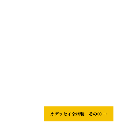
オデッセイ全塗装 その①
→