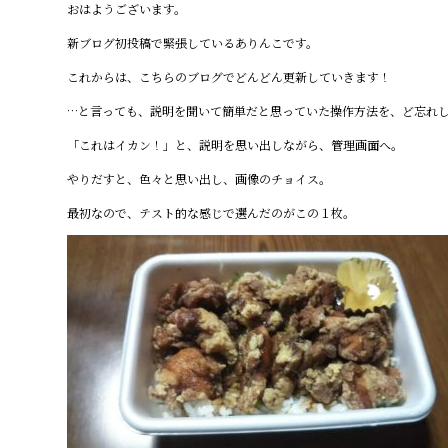
おはようございます。
c
e
新ブログ初投稿で緊張しているありんこです。
e
これからは、こちらのブログでどんどん更新していきます！
b
…と言っても、説明を聞いて簡単だと思っていた操作方法を、ど忘れ
o
o
「これはイカン！」と、説明を思い出しながら、管理画面へ。
k
やりだすと、色々と思い出し、画像のチョイス。
最初なので、テスト的な感じで選んだのがこの１枚。