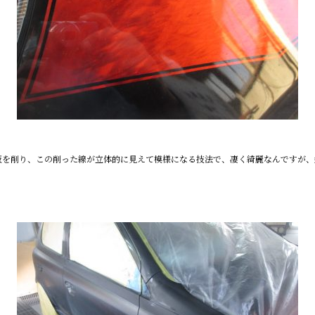
板を削り、この削った線が立体的に見えて模様になる技法で、凄く綺麗なんですが、