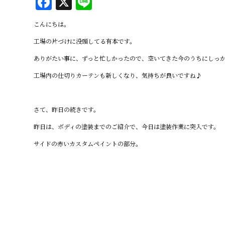
F
X
Li
a
n
こんにちは。
c
e
工場の片づけに没頭してる有本です。
e
ありがたい事に、ずっと忙しかったので、空いてきた今のうちにしっか
b
工場内の仕切りカーテンも新しくなり、気持ちが良いですね♪
o
o
k
さて、昨日の続きです。
昨日は、ボディの塗装までのご紹介で、今日は塗装作業に突入です。
サイドの赤いカスタムペイントの部分。