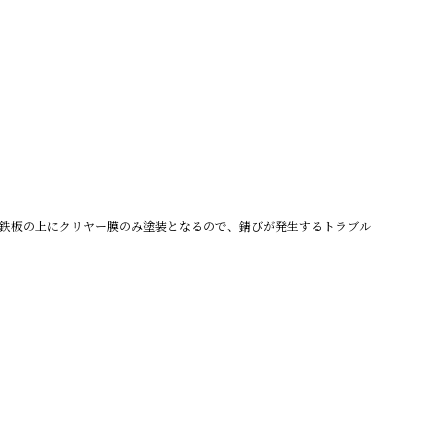
鉄板の上にクリヤー膜のみ塗装となるので、錆びが発生するトラブル