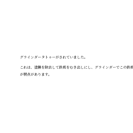
グラインダータトゥーがされていました。
これは、塗膜を除去して鉄板をむき出しにし、グラインダーでこの鉄
が弱点があります。