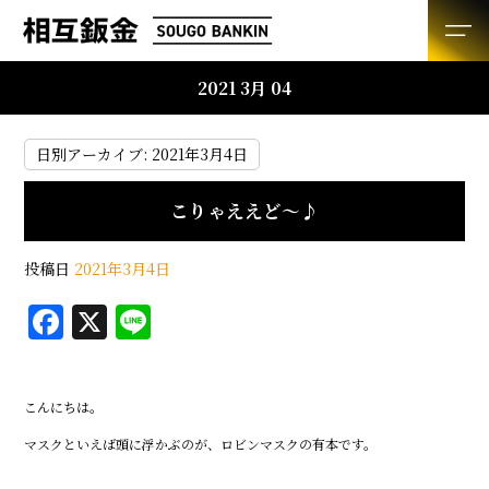
2021 3月 04
日別アーカイブ:
2021年3月4日
こりゃええど～♪
投稿日
2021年3月4日
F
X
Li
a
n
c
e
こんにちは。
e
マスクといえば頭に浮かぶのが、ロビンマスクの有本です。
b