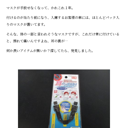
o
o
マスクが手放せなくなって、かれこれ１年。
k
付けるのが当たり前になり、入庫するお客様の車には、ほとんどパック入
りのマスクが置いてます。
そんな、体の一部と言われそうなマスクですが、これだけ常に付けている
と、擦れて痛いんですよね、耳の裏が…
何か良いアイテムが無いか？探してたら、発見しました。