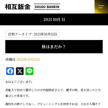
2021 10月 11
日別アーカイブ:
2021年10月11日
秋はまだか？
投稿日
2021年10月11日
F
X
Li
a
n
おはようございます。
c
e
芸能人で初めて握手したのが内田有紀さんで、握手の時、目が合ったと大
e
喜びした有本です。
b
高校生の時でしたね～、デビューシングルを持参すれば、それが入場チケ