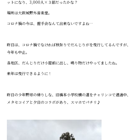
o
ットになり、3,000人×３部だったかな？
o
場所は大阪城野外音楽堂。
k
コロナ禍の今は、握手会なんて出来ないですよね…
昨日は、コロナ禍でなければ秋祭りでだんじりがを曳行してるんですが、
今年も中止。
各地区、だんじりだけ小屋前に出し、鳴り物だけやってましたね。
来年は曳行できるように！
昨日の少年野球の帰りしな、旧橋本小学校横の道をチャリンコで通過中、
メタセコイアと夕日のコラボがあり、スマホでパチリ♪