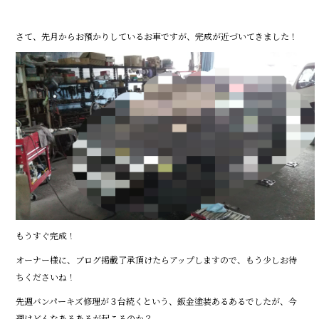
o
o
さて、先月からお預かりしているお車ですが、完成が近づいてきました！
k
もうすぐ完成！
オーナー様に、ブログ掲載了承頂けたらアップしますので、もう少しお待
ちくださいね！
先週バンパーキズ修理が３台続くという、鈑金塗装あるあるでしたが、今
週はどんなあるあるが起こるのか？