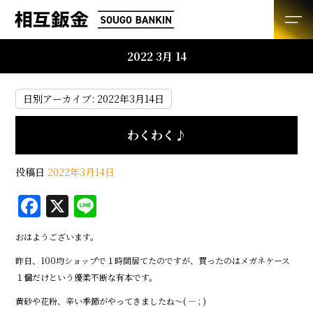
2022 3月 14
日別アーカイブ:
2022年3月14日
わくわく♪
投稿日
2022年3月14日
F
X
Li
a
n
おはようございます。
c
e
昨日、100均ショップで１時間居てたのですが、買ったのはメガネケース
e
１個だけという優柔不断な有本です。
b
黄砂や花粉、辛い季節がやってきましたね～( — ; )