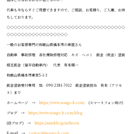
代車も今ならすぐご用意できますので、ご相談、お見積り、ご入庫、お待
ちしております。
◇◇◇◇◇◇◇◇◇◇◇◇◇◇◇◇◇◇◇◇◇◇◇◇◇◇◇◇◇◇◇◇◇
◇◇◇◇◇◇◇◇◇◇◇◇◇◇◇◇◇
一般のお客様専門の和歌山県橋本市の車屋さん
自動車 事故修理 各社保険修理対応 キズ ヘコミ 鈑金（板金）塗装
相互鈑金（福井自動車内） 代表 有本順一
和歌山県橋本市東家5-1-3
鈑金塗装受付専用 ℡ 090-2381-7012 鈑金塗装担当 有本（アリモ
ト）まで
ホームページ →
https://www.sougo-b.com/
(スマートフォン向け)
ブログ →
https://www.sougo-b.com/blog
(旧ブログ) →
https://ameblo.jp/arihoon
E-mail →
contact@sougo-b.com