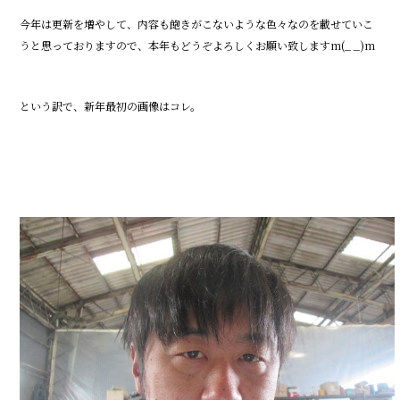
o
o
今年は更新を増やして、内容も飽きがこないような色々なのを載せていこ
うと思っておりますので、本年もどうぞよろしくお願い致しますm(_ _)m
k
という訳で、新年最初の画像はコレ。