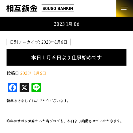
2023 1月 06
日別アーカイブ:
2023年1月6日
本日１月６日より仕事始めです
投稿日
2023年1月6日
F
X
Li
a
n
新年あけましておめでとうございます。
c
e
e
昨年はサボリ気味だった当ブログも、本日より始動させていただきます。
b