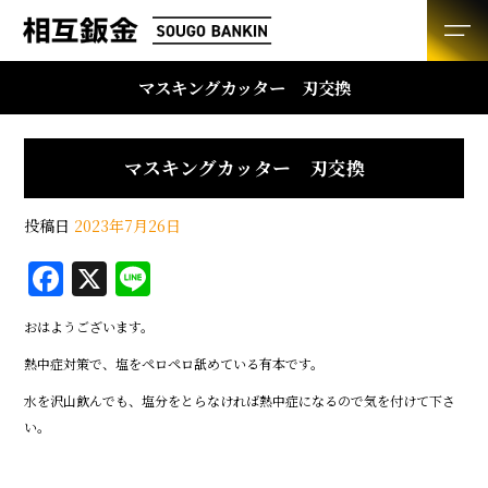
マスキングカッター 刃交換
マスキングカッター 刃交換
投稿日
2023年7月26日
F
X
Li
a
n
おはようございます。
c
e
熱中症対策で、塩をペロペロ舐めている有本です。
e
水を沢山飲んでも、塩分をとらなければ熱中症になるので気を付けて下さ
b
い。
o