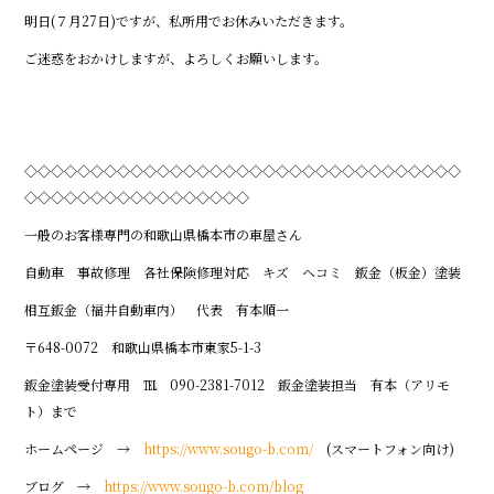
明日(７月27日)ですが、私所用でお休みいただきます。
ご迷惑をおかけしますが、よろしくお願いします。
◇◇◇◇◇◇◇◇◇◇◇◇◇◇◇◇◇◇◇◇◇◇◇◇◇◇◇◇◇◇◇◇◇
◇◇◇◇◇◇◇◇◇◇◇◇◇◇◇◇◇
一般のお客様専門の和歌山県橋本市の車屋さん
自動車 事故修理 各社保険修理対応 キズ ヘコミ 鈑金（板金）塗装
相互鈑金（福井自動車内） 代表 有本順一
〒648-0072 和歌山県橋本市東家5-1-3
鈑金塗装受付専用 ℡ 090-2381-7012 鈑金塗装担当 有本（アリモ
ト）まで
ホームページ →
https://www.sougo-b.com/
(スマートフォン向け)
ブログ →
https://www.sougo-b.com/blog