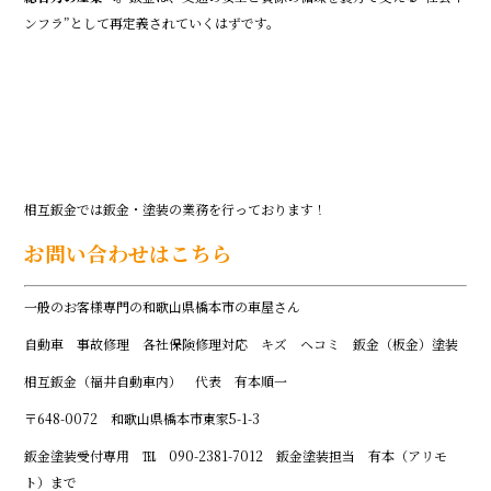
ンフラ”として再定義されていくはずです。
相互鈑金では鈑金・塗装の業務を行っております！
お問い合わせはこちら
一般のお客様専門の和歌山県橋本市の車屋さん
自動車 事故修理 各社保険修理対応 キズ ヘコミ 鈑金（板金）塗装
相互鈑金（福井自動車内） 代表 有本順一
〒648-0072 和歌山県橋本市東家5-1-3
鈑金塗装受付専用 ℡ 090-2381-7012 鈑金塗装担当 有本（アリモ
ト）まで