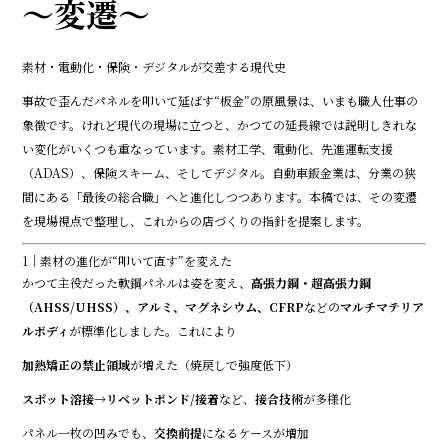
o
～変遷～
o
k
素材・電動化・保険・デジタルが交差する現代史
事故で歪んだパネルを叩いて延ばす――“板金”の原風景は、いまも職人仕事の
象徴です。けれど現代の現場に立つと、かつての延長線では説明しきれな
い変化がいくつも重なっています。素材工学、電動化、先進運転支援
（ADAS）、保険スキーム、そしてデジタル。自動車鈑金業は、分業の狭
間にある「最後の総合職」へと進化しつつあります。本稿では、その変遷
を現場視点で整理し、これからの店づくりの指針を提案します。
1｜素材の進化が“叩いて直す”を変えた
かつて主役だった軟鋼パネルは姿を変え、
高張力鋼・超高張力鋼
（AHSS/UHSS）、アルミ、マグネシウム、CFRP
などの
マルチマテリア
ルボディ
が標準化しました。これにより――
加熱矯正の禁止領域
が増えた（焼戻しで強度低下）
スポット溶接→リベットボンド/接着
など、
接合技術
が多様化
パネル一枚の凹みでも、
交換前提
になるケースが増加