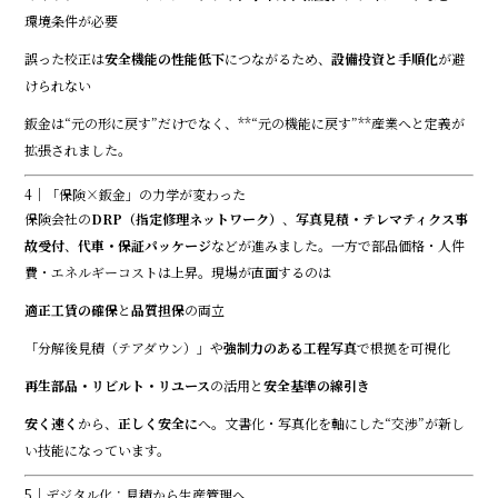
環境条件が必要
誤った校正は
安全機能の性能低下
につながるため、
設備投資と手順化
が避
けられない
鈑金は“元の形に戻す”だけでなく、**“元の機能に戻す”**産業へと定義が
拡張されました。
4｜「保険×鈑金」の力学が変わった
保険会社の
DRP（指定修理ネットワーク）
、
写真見積・テレマティクス事
故受付
、
代車・保証パッケージ
などが進みました。一方で部品価格・人件
費・エネルギーコストは上昇。現場が直面するのは――
適正工賃の確保
と
品質担保
の両立
「分解後見積（テアダウン）」や
強制力のある工程写真
で根拠を可視化
再生部品・リビルト・リユース
の活用と
安全基準の線引き
安く速く
から、
正しく安全に
へ。文書化・写真化を軸にした“交渉”が新し
い技能になっています。
5｜デジタル化：見積から生産管理へ