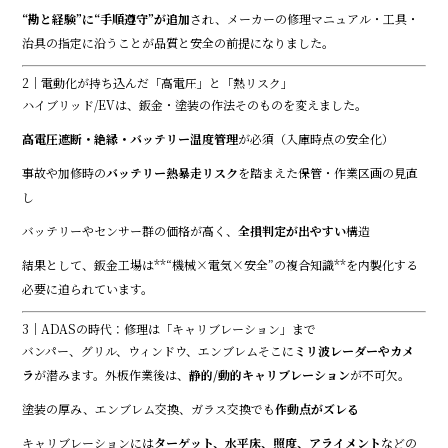
“勘と経験”に“手順遵守”が追加
され、メーカーの修理マニュアル・工具・
治具の指定に沿うことが品質と安全の前提になりました。
2｜電動化が持ち込んだ「高電圧」と「熱リスク」
ハイブリッド/EVは、鈑金・塗装の作法そのものを変えました。
高電圧遮断・絶縁・バッテリー温度管理
が必須（入庫時点の安全化）
事故や加修時の
バッテリー熱暴走リスク
を踏まえた保管・作業区画の見直
し
バッテリーやセンサー群の価格が高く、
全損判定が出やすい
構造
結果として、鈑金工場は**“機械×電気×安全”の複合知識**を内製化する
必要に迫られています。
3｜ADASの時代：修理は「キャリブレーション」まで
バンパー、グリル、ウィンドウ、エンブレム――そこに
ミリ波レーダーやカメ
ラ
が潜みます。外板作業後は、
静的/動的キャリブレーション
が不可欠。
塗装の厚み、エンブレム交換、ガラス交換でも
作動点がズレる
キャリブレーションには
ターゲット、水平床、照度、アライメント
などの