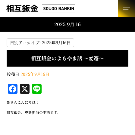
2025 9月 16
日別アーカイブ:
2025年9月16日
相互鈑金のよもやま話 ～変遷～
投稿日
2025年9月16日
F
X
Li
a
n
皆さんこんにちは！
c
e
相互鈑金、更新担当の中西です。
e
b