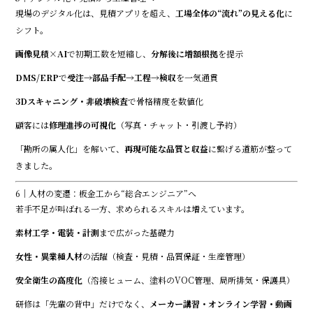
現場のデジタル化は、見積アプリを超え、
工場全体の“流れ”の見える化
に
シフト。
画像見積×AI
で初期工数を短縮し、
分解後に増額根拠
を提示
DMS/ERP
で
受注→部品手配→工程→検収
を一気通貫
3Dスキャニング・非破壊検査
で骨格精度を数値化
顧客には
修理進捗の可視化
（写真・チャット・引渡し予約）
「勘所の属人化」を解いて、
再現可能な品質と収益
に繋げる道筋が整って
きました。
6｜人材の変遷：板金工から“総合エンジニア”へ
若手不足が叫ばれる一方、求められるスキルは増えています。
素材工学・電装・計測
まで広がった基礎力
女性・異業種人材
の活躍（検査・見積・品質保証・生産管理）
安全衛生の高度化
（溶接ヒューム、塗料のVOC管理、局所排気・保護具）
研修は「先輩の背中」だけでなく、
メーカー講習・オンライン学習・動画