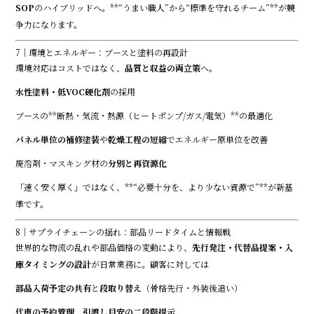
SOP
のハイブリッドへ。**“うまい職人”から“標準を守れるチーム”**が競
争力になります。
7｜環境とエネルギー：ブースと塗料の再設計
環境対応はコストではなく、
品質と収益の両立策
へ。
水性塗料・低VOC硬化剤
の採用
ブースの**断熱・気流・熱源（ヒートポンプ/ガス/電気）**の最適化
パネル単位の補修塗装
や
乾燥工程の短縮
でエネルギー原単位を改善
廃溶剤・マスキング材の
分別と再資源化
「速く安く厚く」ではなく、**“必要十分を、より少ない資源で”**が新基
準です。
8｜サプライチェーンの揺れ：部品リードタイムと情報戦
世界的な物流の乱れや部品価格の変動により、
先行発注・代替品提案・入
庫タイミングの設計
が日常業務に。顧客に対しては――
部品入荷予定の共有
と
段取り替え
（骨格先行・外装後追い）
代車の予約管理
、
引渡し目安の二段階提示