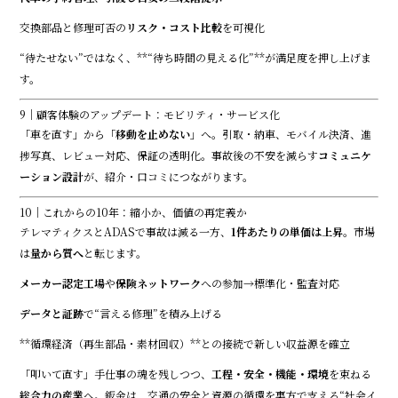
交換部品と修理可否の
リスク・コスト比較
を可視化
“待たせない”ではなく、**“待ち時間の見える化”**が満足度を押し上げま
す。
9｜顧客体験のアップデート：モビリティ・サービス化
「車を直す」から「
移動を止めない
」へ。引取・納車、モバイル決済、進
捗写真、レビュー対応、保証の透明化。事故後の不安を減らす
コミュニケ
ーション設計
が、紹介・口コミにつながります。
10｜これからの10年：縮小か、価値の再定義か
テレマティクスとADASで事故は減る一方、
1件あたりの単価は上昇
。市場
は
量から質へ
と転じます。
メーカー認定工場
や
保険ネットワーク
への参加→標準化・監査対応
データと証跡
で“言える修理”を積み上げる
**循環経済（再生部品・素材回収）**との接続で新しい収益源を確立
「叩いて直す」手仕事の魂を残しつつ、
工程・安全・機能・環境
を束ねる
総合力の産業
へ。鈑金は、交通の安全と資源の循環を裏方で支える“社会イ