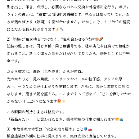
引き出し、叩き、成形し、必要ならパネル交換や骨格修正を行う。ボディ
ラインの復元は、
“感覚”と“計測”の両輪
です。見た目は整っていても、歪
みが残ればチリ（隙間）や面が合いません。だからこそ、ミリ単位の精度
にこだわる職人技が光ります
2）塗装は“色を塗る”ではなく、“色を合わせる”技術
塗装の難しさは、同じ車種・同じ色番号でも、経年劣化や日焼けで色味が
変わること。新しく塗った部分だけが浮いて見えたら、修理としては不完
全です。
だから塗装は、調色（色を作る）からが勝負。
光の当たり方、見る角度、メタリックやパールの粒子感、クリアの厚
み…。一つひとつが仕上がりを左右します。さらに、ぼかし塗装で自然に
なじませ、磨きで艶を整える。ここまでやって初めて、“どこを直したかわ
からない”仕上がりになります
この瞬間の気持ちよさは格別です。
「新品みたい！」と言われたとき、鈑金塗装の仕事は報われます
3）事故修理の本質は「安全を取り戻す」こと
鈑金塗装は外観の仕事に見えますが、実は安全に直結しています。