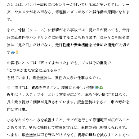
たとえば、バンパー周辺にはセンサーが付いている車が多いですし、レー
ダーやカメラがある車なら、修理後にズレがあると誤作動の原因になりま
す。
また、骨格（フレーム）に影響がある事故では、見た目が戻っても、走行
時の直進性やハンドリングに影響することもあります。だからこそ鈑金塗
装は「見た目」だけでなく、
走行性能や安全機能まで含めた復元
が大切で
す
お客様にとっては「直ってよかった」でも、プロはその裏側で
“この車がまた安全に走れるか？”
を見ています。鈑金塗装は、責任の大きい仕事なんです。
4）“直す”は、資源を守ること。環境にも優しい選択
近年は「サステナブル」という言葉が広がり、車も“使い捨て”ではなく、
長く乗り続ける価値が見直されています。鈑金塗装はまさに、車の寿命を
伸ばす仕事。
小さなキズやへこみを放置すると、サビが進行して修理範囲が広がること
があります。早めに補修して塗膜を守れば、車体の劣化を抑えられます。
つまり、鈑金塗装は車を守るだけでなく、資源の無駄を減らすことにもつ