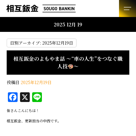
2025 12月 19
日別アーカイブ:
2025年12月19日
相互鈑金のよもやま話 ～“車の人生”をつなぐ職
人技
～
投稿日
2025年12月19日
F
X
Li
a
n
皆さんこんにちは！
c
e
相互鈑金、更新担当の中西です。
e