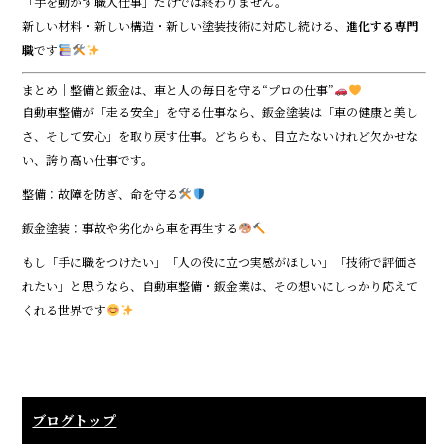
「手を動かす職人仕事」だけでは終わりません。
新しい材料・新しい構造・新しい塗装技術に対応し続ける、
進化する専門
職
です
まとめ｜整備と鈑金は、車と人の毎日を守る“プロの仕事”
自動車整備が「走る安全」を守る仕事なら、鈑金塗装は「車の健康と美し
さ、そして安心」を取り戻す仕事。どちらも、目立たないけれど欠かせな
い、誇り高い仕事です。
整備：故障を防ぎ、命を守る
鈑金塗装：事故や劣化から車を再生する
もし「手に職をつけたい」「人の役に立つ実感がほしい」「技術で評価さ
れたい」と思うなら、自動車整備・鈑金業は、その想いにしっかり応えて
くれる世界です
ブログトップ