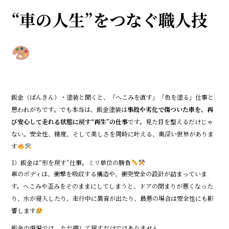
b
o
“車の人生”をつなぐ職人技
o
k
鈑金（ばんきん）・塗装と聞くと、「へこみを直す」「色を塗る」仕事と
思われがちです。でも本当は、鈑金塗装は
事故や劣化で傷ついた車を、再
び安心して走れる状態に戻す“再生”の仕事
です。見た目を整えるだけじゃ
ない。安全性、精度、そして美しさを同時に叶える、奥深い世界がありま
す
1）鈑金は“形を戻す”仕事。ミリ単位の勝負
車のボディは、衝撃を吸収する構造や、衝突安全の設計が詰まっていま
す。へこみや歪みをそのままにしてしまうと、ドアの閉まりが悪くなった
り、水が侵入したり、走行中に異音が出たり、最悪の場合は安全性にも影
響します
鈑金の現場では、ただ押して戻すだけではありません。