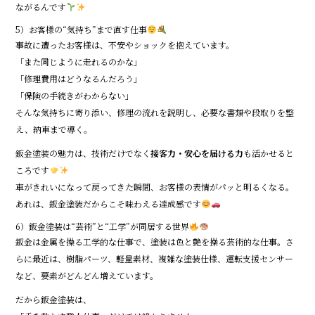
ながるんです
5）お客様の“気持ち”まで直す仕事
事故に遭ったお客様は、不安やショックを抱えています。
「また同じように走れるのかな」
「修理費用はどうなるんだろう」
「保険の手続きがわからない」
そんな気持ちに寄り添い、修理の流れを説明し、必要な書類や段取りを整
え、納車まで導く。
鈑金塗装の魅力は、技術だけでなく
接客力・安心を届ける力
も活かせると
ころです
車がきれいになって戻ってきた瞬間、お客様の表情がパッと明るくなる。
あれは、鈑金塗装だからこそ味わえる達成感です
6）鈑金塗装は“芸術”と“工学”が同居する世界
鈑金は金属を操る工学的な仕事で、塗装は色と艶を操る芸術的な仕事。さ
らに最近は、樹脂パーツ、軽量素材、複雑な塗装仕様、運転支援センサー
など、要素がどんどん増えています。
だから鈑金塗装は、